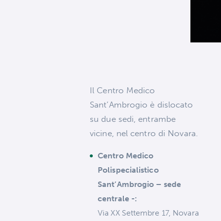
Il Centro Medico
Sant’Ambrogio è dislocato
su due sedi, entrambe
vicine, nel centro di Novara.
Centro Medico
Polispecialistico
Sant’Ambrogio – sede
centrale -:
Via XX Settembre 17, Novara