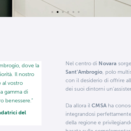
Nel centro di
Novara
sorge
mbrogio, dove la
Sant’Ambrogio
, polo multi
orità. Il nostro
con il desiderio di offrire 
 al vostro
dei suoi dintorni un’assisten
pia gamma di
tro benessere.”
Da allora il
CMSA
ha conosc
datrici del
integrandosi perfettamente
della regione e privilegiand
basata sulle complementar