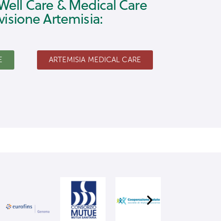
i Well Care & Medical Care
ivisione Artemisia:
E
ARTEMISIA MEDICAL CARE