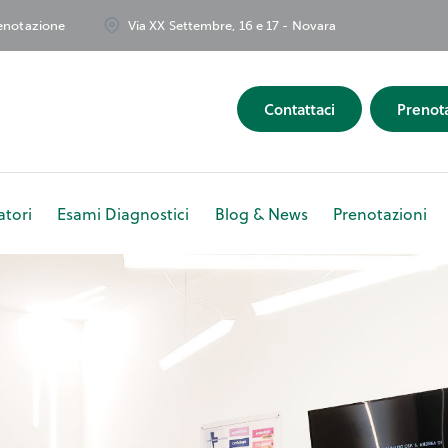
renotazione
Via XX Settembre, 16 e 17 - Novara
Contattaci
Prenot
tori
Esami Diagnostici
Blog & News
Prenotazioni
ipe
Ambulatori
Esami Diagnostici
Blog & News
Pr