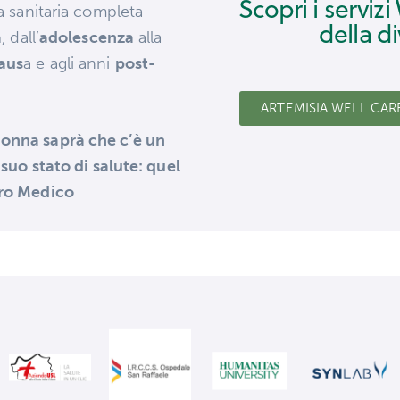
Scopri i serviz
za sanitaria completa
della d
a
, dall’
adolescenza
alla
aus
a e agli anni
post-
ARTEMISIA WELL CAR
donna saprà che c’è un
 suo stato di salute: quel
tro Medico