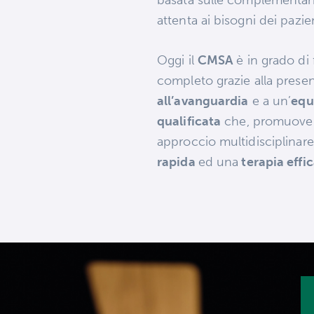
attenta ai bisogni dei pazien
Oggi il
CMSA
è in grado di 
completo grazie alla prese
all’avanguardia
e a un’
equ
qualificata
che, promuove
approccio multidisciplinar
rapida
ed una
terapia effi