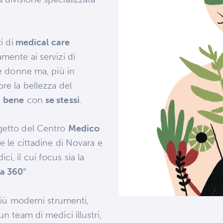
i di
medical care
mente ai servizi di
lle donne ma, più in
re la bellezza del
i
bene
con
se stessi
.
getto del Centro
Medico
te le cittadine di Novara e
i, il cui focus sia la
 a 360
°.
 più moderni strumenti,
n team di medici illustri,