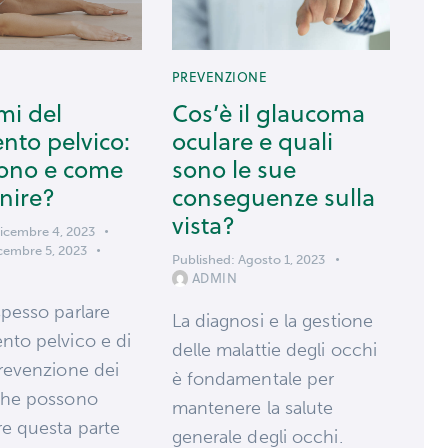
PREVENZIONE
mi del
Cos’è il glaucoma
nto pelvico:
oculare e quali
sono e come
sono le sue
nire?
conseguenze sulla
vista?
icembre 4, 2023
cembre 5, 2023
Published:
Agosto 1, 2023
ADMIN
spesso parlare
La diagnosi e la gestione
nto pelvico e di
delle malattie degli occhi
prevenzione dei
è fondamentale per
 che possono
mantenere la salute
re questa parte
generale degli occhi.