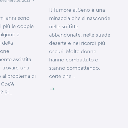
ovembre 16, 2022
Il Tumore al Seno è una
imi anni sono
minaccia che si nasconde
 più le coppie
nelle soffitte
volgono a
abbandonate, nelle strade
i della
deserte e nei ricordi più
ione
oscuri. Molte donne
nte assistita
hanno combattuto o
 trovare una
stanno combattendo,
 al problema di
certe che…
à. Cos'è
tà? Si…