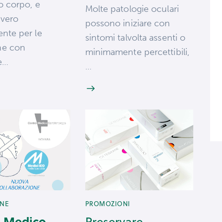
o corpo, e
Molte patologie oculari
 vero
possono iniziare con
nte per le
sintomi talvolta assenti o
he con
minimamente percettibili,
e…
…
ONE
PROMOZIONI
o Medico
Preservare