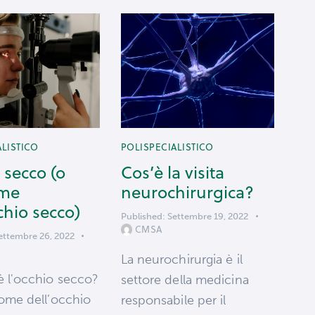
ALISTICO
POLISPECIALISTICO
 secco (o
Cos’è la visita
ome
neurochirurgica?​
chio secco)
Published:
Settembre 19, 2022
CMSA
ettembre 26, 2022
La neurochirurgia è il
è l'occhio secco?
settore della medicina
rome dell’occhio
responsabile per il