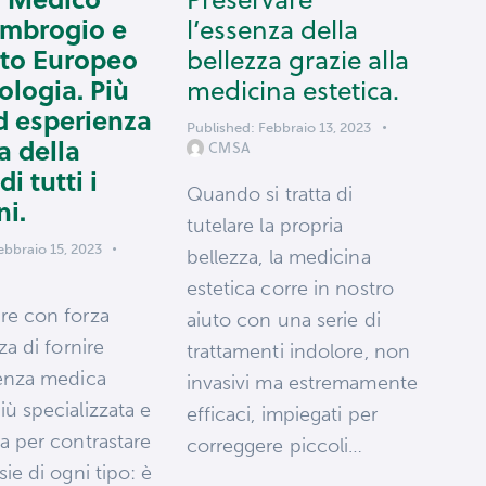
Ambrogio e
l’essenza della
tuto Europeo
bellezza grazie alla
ologia. Più
medicina estetica.
d esperienza
Published:
Febbraio 13, 2023
a della
CMSA
di tutti i
Quando si tratta di
ni.
tutelare la propria
ebbraio 15, 2023
bellezza, la medicina
estetica corre in nostro
re con forza
aiuto con una serie di
za di fornire
trattamenti indolore, non
tenza medica
invasivi ma estremamente
ù specializzata e
efficaci, impiegati per
a per contrastare
correggere piccoli…
sie di ogni tipo: è