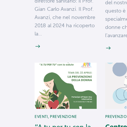
direttore sanitario: il Prof.
del nostr
Gian Carlo Avanzi. Il Prof.
questo è
Avanzi, che nel novembre
specialme
2018 al 2024 ha ricoperto
donne c
la…
l’avanzar
EVENTI
,
PREVENZIONE
PREVENZI
Centr
“A tu per tu con la