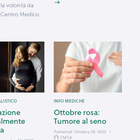
 la volontà da
l Centro Medico…
ALISTICO
INFO MEDICHE
azione
Ottobre rosa:
almente
Tumore al seno
ta
Published:
Ottobre 28, 2022
CMSA