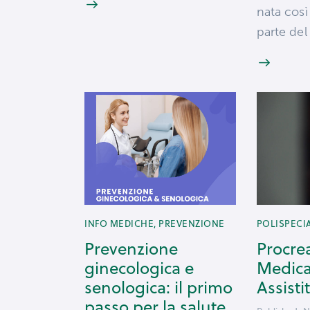
nata così
parte de
INFO MEDICHE
,
PREVENZIONE
POLISPECI
Prevenzione
Procre
ginecologica e
Medic
senologica: il primo
Assisti
passo per la salute