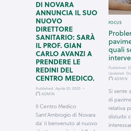
DI NOVARA
ANNUNCIA IL SUO
NUOVO
FOCUS
DIRETTORE
Proble
SANITARIO: SARÀ
pavime
IL PROF. GIAN
quali 
CARLO AVANZI A
interve
PRENDERE LE
REDINI DEL
Published:
D
Updated:
Di
CENTRO MEDICO.
ADMIN
Published:
Aprile 10, 2025
Si sente 
ADMIN
di pavime
Il Centro Medico
relativa 
Sant'Ambrogio di Novara
disturbi
da’ il benvenuto al nuovo
interessa