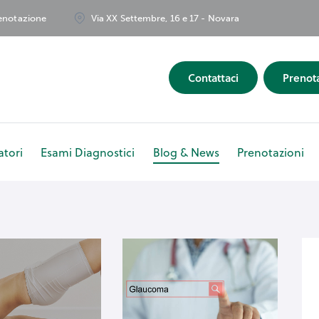
renotazione
Via XX Settembre, 16 e 17 - Novara
Contattaci
Prenot
tori
Esami Diagnostici
Blog & News
Prenotazioni
ipe
Ambulatori
Esami Diagnostici
Blog & News
Pr