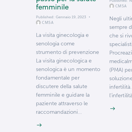
Published:
N
femminile
CMSA
Published:
Gennaio 19, 2023
Negli ult
CMSA
sempre di
La visita ginecologia e
che si ri
senologia come
specialist
strumento di prevenzione
Procreaz
La visita ginecologica e
medicalme
senologica è un momento
(PMA) per
fondamentale per
soluzione
discutere della salute
infertilit
femminile e guidare la
l'infertili
paziente attraverso le
raccomandazioni…