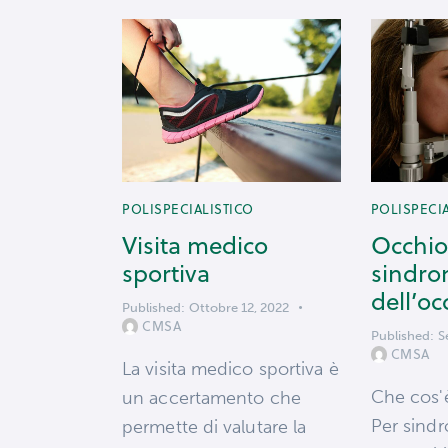
POLISPECIALISTICO
POLISPECI
Visita medico
Occhio
sportiva
sindr
dell’oc
Published:
Ottobre 12, 2022
CMSA
Published:
S
CMSA
La visita medico sportiva è
Che cos'
un accertamento che
Per sind
permette di valutare la