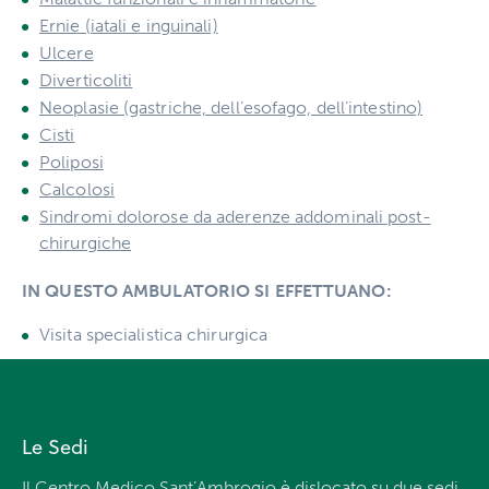
Ernie (iatali e inguinali)
Ulcere
Diverticoliti
Neoplasie (gastriche, dell’esofago, dell’intestino)
Cisti
Poliposi
Calcolosi
Sindromi dolorose da aderenze addominali post-
chirurgiche
IN QUESTO AMBULATORIO SI EFFETTUANO:
Visita specialistica chirurgica
Le Sedi
Il Centro Medico Sant’Ambrogio è dislocato su due sedi,