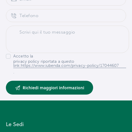
Accetto la
privacy policy riportata a questo
link:https://www.iubenda.com/privacy-policy/17044607
.
Le Sedi