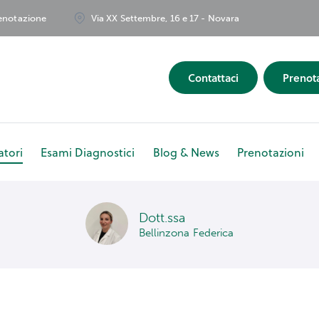
renotazione
Via XX Settembre, 16 e 17 - Novara
Contattaci
Prenot
tori
Esami Diagnostici
Blog & News
Prenotazioni
ipe
Ambulatori
Esami Diagnostici
Blog & News
Pr
Dott.ssa
Bellinzona Federica