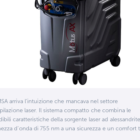
SA arriva l’intuizione che mancava nel settore
epilazione laser. Il sistema compatto che combina le
dibili caratteristiche della sorgente laser ad alessandrit
ezza d’onda di 755 nm a una sicurezza e un comfort to