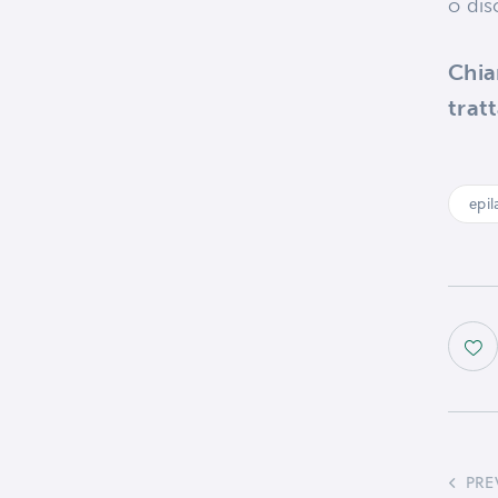
o dis
Chia
trat
epil
PRE