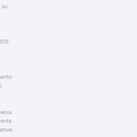
o su
100%
i
mento
i.
assa,
mente
iatore