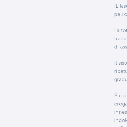
IL la
peli c
La to
tratt
di as
Il si
ripet
gradu
Più p
eroga
innes
indol