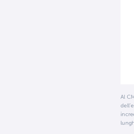
Al CM
dell’
incre
lungh