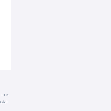
e con
tali.