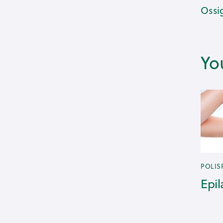
Ossi
Yo
POLIS
Epil