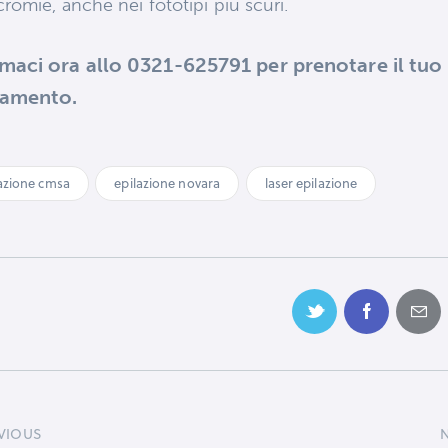
cromie, anche nei fototipi più scuri.
maci ora allo 0321-625791 per prenotare il tuo
tamento.
azione cmsa
epilazione novara
laser epilazione
VIOUS