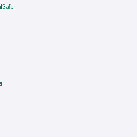
lSafe
a