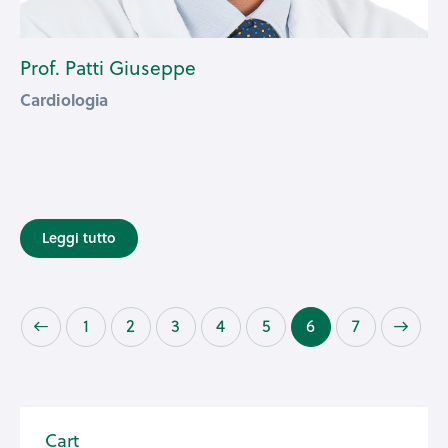
Prof. Patti Giuseppe
Cardiologia
Leggi tutto
1
2
3
4
5
→
6
7
Cart