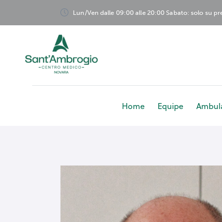
Lun/Ven dalle 09:00 alle 20:00 Sabato: solo su p
Home
Equipe
Ambula
Home
Equipe
Am