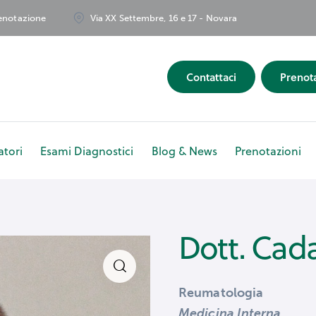
renotazione
Via XX Settembre, 16 e 17 - Novara
Contattaci
Prenot
tori
Esami Diagnostici
Blog & News
Prenotazioni
bulatori
Esami Diagnostici
Blog & News
Prenotazio
Dott. Cad
Reumatologia
Medicina Interna