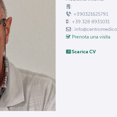
:
: +390321625791
: +39 328 8931031
: info@centromedic
Prenota una visita
Scarica CV