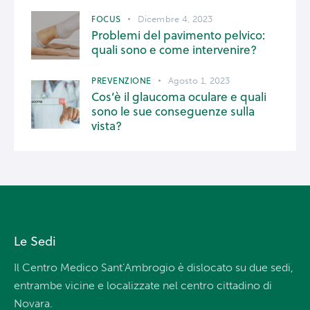
FOCUS
Dicembre 4, 2023
Problemi del pavimento pelvico:
quali sono e come intervenire?
PREVENZIONE
Agosto 1, 2023
Cos’è il glaucoma oculare e quali
sono le sue conseguenze sulla
vista?
Le Sedi
Il Centro Medico Sant’Ambrogio è dislocato su due sedi,
entrambe vicine e localizzate nel centro cittadino di
Novara.