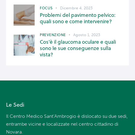
FOCUS
Dicembre 4, 2023
Problemi del pavimento pelvico:
quali sono e come intervenire?
PREVENZIONE
Agosto 1, 2023
Cos’è il glaucoma oculare e quali
sono le sue conseguenze sulla
vista?
Le Sedi
Il Centro Medico Sant’Ambrogio è dislocato su due sedi,
entrambe vicine e localizzate nel centro cittadino di
Novara.