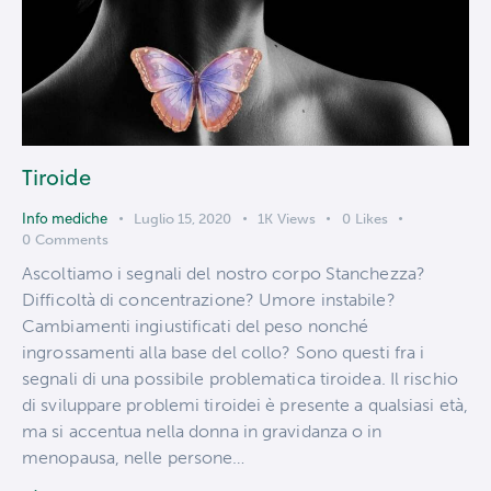
Tiroide
Info mediche
Luglio 15, 2020
1K
Views
0
Likes
0
Comments
Ascoltiamo i segnali del nostro corpo Stanchezza?
Difficoltà di concentrazione? Umore instabile?
Cambiamenti ingiustificati del peso nonché
ingrossamenti alla base del collo? Sono questi fra i
segnali di una possibile problematica tiroidea. Il rischio
di sviluppare problemi tiroidei è presente a qualsiasi età,
ma si accentua nella donna in gravidanza o in
menopausa, nelle persone…