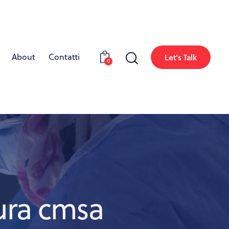
About
Contatti
Let's Talk
0
ura cmsa