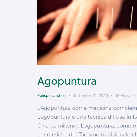
Agopuntura
Polispecialistico
Settembre 11, 2020
1K
Views
L'Agopuntura come medicina complement
L’agopuntura è una tecnica diffusa in Ita
Cina da millenni. L’agopuntura, come mo
energetiche del Taoismo tradizionale ch