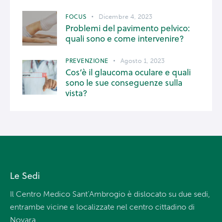
FOCUS
Dicembre 4, 2023
Problemi del pavimento pelvico:
quali sono e come intervenire?
PREVENZIONE
Agosto 1, 2023
Cos’è il glaucoma oculare e quali
sono le sue conseguenze sulla
vista?
Le Sedi
Il Centro Medico Sant’Ambrogio è dislocato su due sedi,
entrambe vicine e localizzate nel centro cittadino di
Novara.