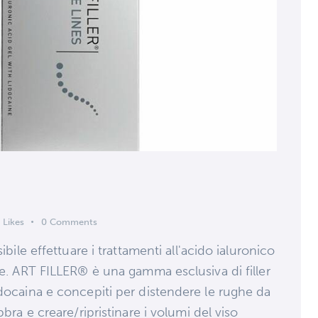
s
Likes
0
Comments
ibile effettuare i trattamenti all'acido ialuronico
te. ART FILLER® è una gamma esclusiva di filler
idocaina e concepiti per distendere le rughe da
bbra e creare/ripristinare i volumi del viso