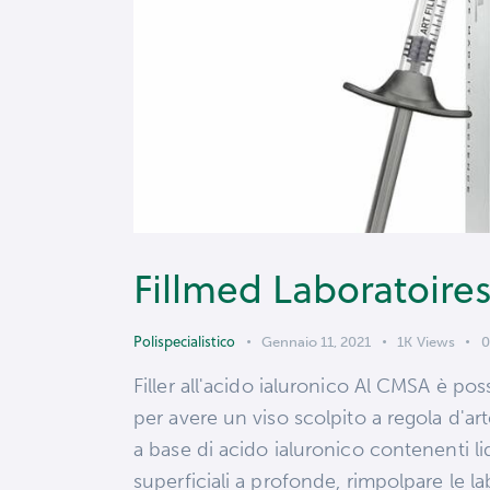
Fillmed Laboratoire
Polispecialistico
Gennaio 11, 2021
1K
Views
0
Filler all'acido ialuronico Al CMSA è poss
per avere un viso scolpito a regola d'ar
a base di acido ialuronico contenenti l
superficiali a profonde, rimpolpare le la